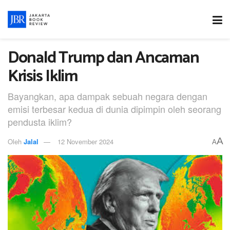
Donald Trump dan Ancaman
Krisis Iklim
Bayangkan, apa dampak sebuah negara dengan
emisi terbesar kedua di dunia dipimpin oleh seorang
pendusta iklim?
A
Oleh
Jalal
12 November 2024
A