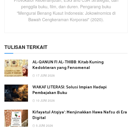
Provokator Keberlanjutan, ESG and CSR Strategist, dan
penggila buku, film, dan duren. Pengarang buku
"Mengurai Benang Kusut Indonesia: Jokowinomics di
Bawah Cengkeraman Korporasi" (2020).
TULISAN TERKAIT
AL-QANUN FI AL-THIBB: Kitab Kuning
Kedokteran yang Fenomenal
17 JUNI 2026
WAKAF LITERASI: Solusi Impian Hadapi
Pembajakan Buku
10 JUNI 2026
Kifayatul Atqiya’: Menjinakkan Hawa Nafsu di Era
Digital
5 JUNI 2026