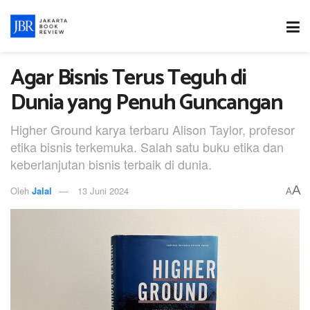
Agar Bisnis Terus Teguh di
Dunia yang Penuh Guncangan
Higher Ground karya terbaru Alison Taylor, profesor
etika bisnis terkemuka. Salah satu buku etika dan
keberlanjutan bisnis terbaik di dunia.
A
Oleh
Jalal
13 Juni 2024
A