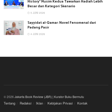
History” Musim Kedua Tawarkan Hadiah Lebih
Besar dan Kategori Skenario
5 JUNI 2026
Sayyidat al-Qamar: Novel Fenomenal dari
Padang Pasir
4 JUNI 2026
© 2026
Jakarta Book Review (JBR) | Kurator Buku Bermutu
Tentang
Redaksi
Iklan
Kebijakan Privasi
Kontak