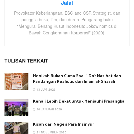
Jalal
Provokator Keberlanjutan, ESG and CSR Strategist, dan
penggila buku, film, dan duren. Pengarang buku
"Mengurai Benang Kusut Indonesia: Jokowinomics di
Bawah Cengkeraman Korporasi" (2020).
TULISAN TERKAIT
Menikah Bukan Cuma Soal ‘I Do’: Nasihat dan
Pandangan Realistis dari Imam al-Ghazali
13 JUNI 2026
Kenali Lebih Dekat untuk Menjauhi Prasangka
26 JANUARI 2026
Kisah dari Negeri Para Insinyur
21 NOVEMBER 2025