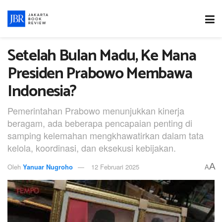
Setelah Bulan Madu, Ke Mana
Presiden Prabowo Membawa
Indonesia?
Pemerintahan Prabowo menunjukkan kinerja
beragam, ada beberapa pencapaian penting di
samping kelemahan mengkhawatirkan dalam tata
kelola, koordinasi, dan eksekusi kebijakan.
A
Oleh
Yanuar Nugroho
12 Februari 2025
A