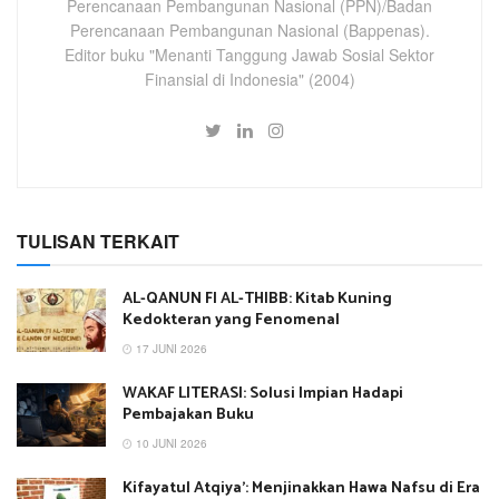
Perencanaan Pembangunan Nasional (PPN)/Badan
Perencanaan Pembangunan Nasional (Bappenas).
Editor buku "Menanti Tanggung Jawab Sosial Sektor
Finansial di Indonesia" (2004)
TULISAN TERKAIT
AL-QANUN FI AL-THIBB: Kitab Kuning
Kedokteran yang Fenomenal
17 JUNI 2026
WAKAF LITERASI: Solusi Impian Hadapi
Pembajakan Buku
10 JUNI 2026
Kifayatul Atqiya’: Menjinakkan Hawa Nafsu di Era