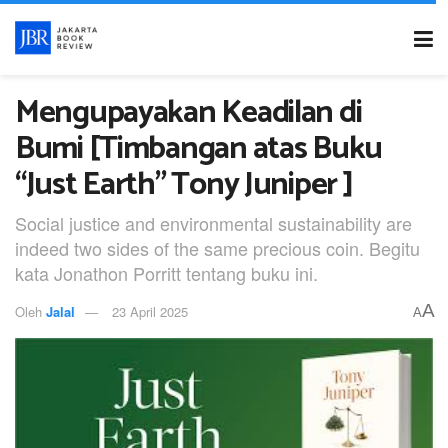
Mengupayakan Keadilan di
Bumi [Timbangan atas Buku
“Just Earth” Tony Juniper ]
Social justice and environmental sustainability are
indeed two sides of the same precious coin. Begitu
kata Jonathon Porritt tentang buku ini.
A
Oleh
Jalal
23 April 2025
A