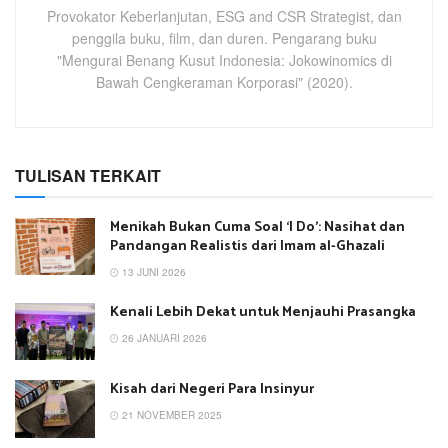
Provokator Keberlanjutan, ESG and CSR Strategist, dan
penggila buku, film, dan duren. Pengarang buku
"Mengurai Benang Kusut Indonesia: Jokowinomics di
Bawah Cengkeraman Korporasi" (2020).
TULISAN TERKAIT
Menikah Bukan Cuma Soal ‘I Do’: Nasihat dan
Pandangan Realistis dari Imam al-Ghazali
13 JUNI 2026
Kenali Lebih Dekat untuk Menjauhi Prasangka
26 JANUARI 2026
Kisah dari Negeri Para Insinyur
21 NOVEMBER 2025