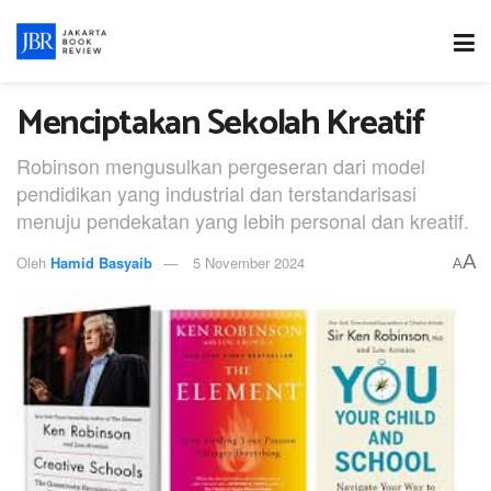
Menciptakan Sekolah Kreatif
Robinson mengusulkan pergeseran dari model
pendidikan yang industrial dan terstandarisasi
menuju pendekatan yang lebih personal dan kreatif.
A
Oleh
Hamid Basyaib
5 November 2024
A