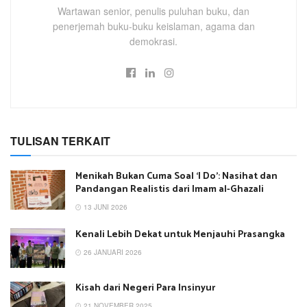
Wartawan senior, penulis puluhan buku, dan
penerjemah buku-buku keislaman, agama dan
demokrasi.
TULISAN TERKAIT
Menikah Bukan Cuma Soal ‘I Do’: Nasihat dan
Pandangan Realistis dari Imam al-Ghazali
13 JUNI 2026
Kenali Lebih Dekat untuk Menjauhi Prasangka
26 JANUARI 2026
Kisah dari Negeri Para Insinyur
21 NOVEMBER 2025