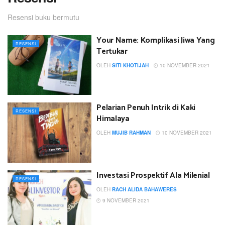
Resensi buku bermutu
Your Name: Komplikasi Jiwa Yang
RESENSI
Tertukar
OLEH
SITI KHOTIJAH
10 NOVEMBER 2021
Pelarian Penuh Intrik di Kaki
RESENSI
Himalaya
OLEH
MUJIB RAHMAN
10 NOVEMBER 2021
Investasi Prospektif Ala Milenial
RESENSI
OLEH
RACH ALIDA BAHAWERES
9 NOVEMBER 2021