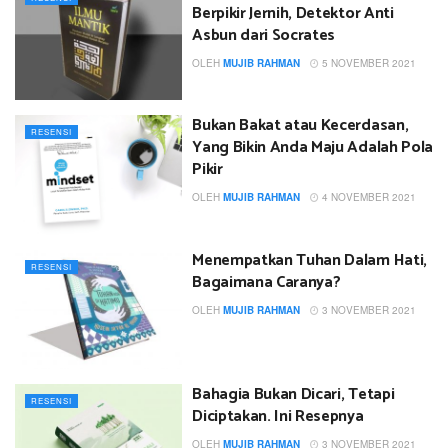
Berpikir Jernih, Detektor Anti
Asbun dari Socrates
OLEH
MUJIB RAHMAN
5 NOVEMBER 2021
Bukan Bakat atau Kecerdasan,
RESENSI
Yang Bikin Anda Maju Adalah Pola
Pikir
OLEH
MUJIB RAHMAN
4 NOVEMBER 2021
Menempatkan Tuhan Dalam Hati,
RESENSI
Bagaimana Caranya?
OLEH
MUJIB RAHMAN
3 NOVEMBER 2021
Bahagia Bukan Dicari, Tetapi
RESENSI
Diciptakan. Ini Resepnya
OLEH
MUJIB RAHMAN
3 NOVEMBER 2021