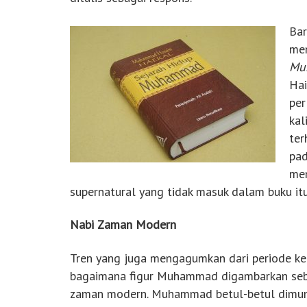
Bar
men
Mu
Hai
per
kal
ter
pad
men
supernatural yang tidak masuk dalam buku itu
Nabi Zaman Modern
Tren yang juga mengagumkan dari periode kec
bagaimana figur Muhammad digambarkan seba
zaman modern. Muhammad betul-betul dimuncu