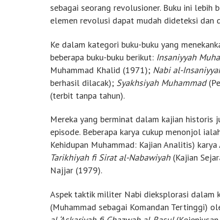
sebagai seorang revolusioner. Buku ini lebi
elemen revolusi dapat mudah dideteksi dan d
Ke dalam kategori buku-buku yang menekankan 
beberapa buku-buku berikut:
Insaniyyah Mu
Muhammad Khalid (1971);
Nabi al-Insaniyya
berhasil dilacak);
Syakhsiyah Muhammad
(Pe
(terbit tanpa tahun).
Mereka yang berminat dalam kajian historis 
episode. Beberapa karya cukup menonjol iala
Kehidupan Muhammad: Kajian Analitis) kar
Tarikhiyah fi Sirat al-Nabawiyah
(Kajian Seja
Najjar (1979).
Aspek taktik militer Nabi dieksplorasi dalam 
(Muhammad sebagai Komandan Tertinggi) ole
al-‘Askariyah fi Ghazwah al-Rasul
(Kejeniusan