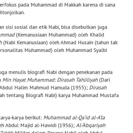
h berfokus pada Muhammad di Makkah karena di sana
itonjolkan.
sisi sosial dan etik Nabi, bisa disebutkan juga
hammad
(Kemanusiaan Muhammad) oleh Khalid
h
(Nabi Kemanusiaan) oleh Ahmad Husain (tahun tak
rsonalitas Muhammad) oleh Muhammad Syalbi
juga menulis biografi Nabi dengan penekanan pada
h
Min Hayat Muhammad: Dirasah Tahliliyah
(Dari
ya Abdul Halim Mahmud Hamuda (1955);
Dirasah
rah tentang Biografi Nabi) karya Muhammad Mustafa
karya-karya berikut:
Muhammad al-Qa’id al-A’la
h Abdul Majid al-Hawidi (1956);
Al-‘Abqariyah
 Taktik Militer dalam Perang Nabi) oleh Abdul