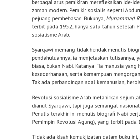
berbagai arus pemikiran merefleksikan ide-id
zaman modern. Pemikir sosialis seperti Abd
pejuang pembebasan. Bukunya,
Muhammad Ras
terbit pada 1952, hanya satu tahun setelah P
sosialisme Arab.
Syarqawi memang tidak hendak menulis biog
pendahuluannya, ia menjelaskan tulisannya
biasa, bukan Nabi. Katanya: “Ia manusia yang 
kesederhanaan, serta kemampuan mengorganis
Tak ada perbandingan soal kemanusian, heroi
Revolusi sosialisme Arab melahirkan sejumlah
dianut Syarqawi, tapi juga semangat nasional
Penulis terakhir ini menulis biografi Nabi ber
Pemimpin Revolusi Agung), yang terbit pada 
Tidak ada kisah kemukjizatan dalam buku ini