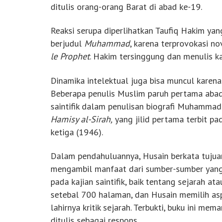
ditulis orang-orang Barat di abad ke-19.
Reaksi serupa diperlihatkan Taufiq Hakim y
berjudul
Muhammad
, karena terprovokasi no
le Prophet
. Hakim tersinggung dan menulis k
Dinamika intelektual juga bisa muncul karena
Beberapa penulis Muslim paruh pertama ab
saintifik dalam penulisan biografi Muhammad
Hamisy al-Sirah,
yang jilid pertama terbit pa
ketiga (1946).
Dalam pendahuluannya, Husain berkata tujua
mengambil manfaat dari sumber-sumber yang k
pada kajian saintifik, baik tentang sejarah atau
setebal 700 halaman, dan Husain memilih as
lahirnya kritik sejarah. Terbukti, buku ini me
ditulis sebagai respons.