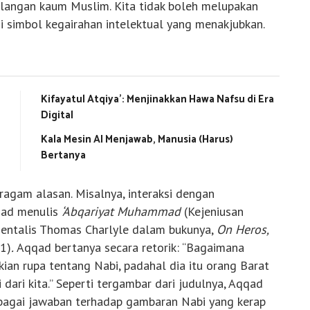
alangan kaum Muslim. Kita tidak boleh melupakan
i simbol kegairahan intelektual yang menakjubkan.
Kifayatul Atqiya’: Menjinakkan Hawa Nafsu di Era
Digital
Kala Mesin AI Menjawab, Manusia (Harus)
Bertanya
ragam alasan. Misalnya, interaksi dengan
qad menulis
‘Abqariyat Muhammad
(Kejeniusan
ientalis Thomas Charlyle dalam bukunya,
On Heros,
1)
.
Aqqad bertanya secara retorik: “Bagaimana
ian rupa tentang Nabi, padahal dia itu orang Barat
dari kita.” Seperti tergambar dari judulnya, Aqqad
bagai jawaban terhadap gambaran Nabi yang kerap