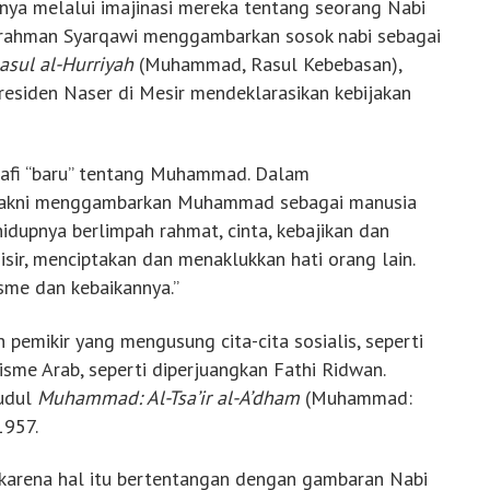
enya melalui imajinasi mereka tentang seorang Nabi
urrahman Syarqawi menggambarkan sosok nabi sebagai
ul al-Hurriyah
(Muhammad, Rasul Kebebasan),
residen Naser di Mesir mendeklarasikan kebijakan
rafi “baru” tentang Muhammad. Dalam
, yakni menggambarkan Muhammad sebagai manusia
hidupnya berlimpah rahmat, cinta, kebajikan dan
ir, menciptakan dan menaklukkan hati orang lain.
sme dan kebaikannya.”
 pemikir yang mengusung cita-cita sosialis, seperti
isme Arab, seperti diperjuangkan Fathi Ridwan.
judul
Muhammad: Al-Tsa’ir al-A’dham
(Muhammad:
1957.
, karena hal itu bertentangan dengan gambaran Nabi