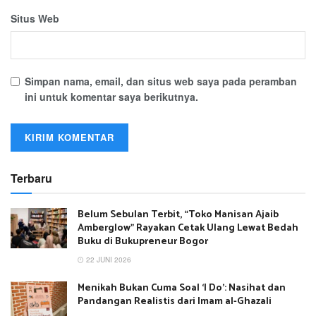
Situs Web
Simpan nama, email, dan situs web saya pada peramban
ini untuk komentar saya berikutnya.
Terbaru
Belum Sebulan Terbit, “Toko Manisan Ajaib
Amberglow” Rayakan Cetak Ulang Lewat Bedah
Buku di Bukupreneur Bogor
22 JUNI 2026
Menikah Bukan Cuma Soal ‘I Do’: Nasihat dan
Pandangan Realistis dari Imam al-Ghazali