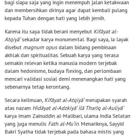
bagi siapa saja yang ingin menempuh jalan ketakwaan
dan membersihkan dirinya agar dapat kembali pulang
kepada Tuhan dengan hati yang lebih jernih.
Karena itu saya tidak berani menyebut
Kifāyat al-
Atqiyā’
sekadar karya monumental. Bagi saya, ia layak
disebut
magnum opus
dalam bidang pembinaan
akhlak dan spiritualitas. Sebuah karya yang terasa
semakin relevan ketika manusia modern terjebak
dalam hedonisme, budaya flexing, dan perlombaan
mencari validasi sosial demi menenangkan hati yang
sebenarnya tetap kerontang.
Secara keilmuan,
Kifāyat al-Atqiyā’
merupakan syarah
atas nazam
Hidāyat al-Adzkiyā’ ilā Tharīq al-Auliyā’
karya Imam Zainuddin al-Malibari, ulama India Selatan
yang juga menulis
Fath al-Mu‘in
. Menariknya, Sayyid
Bakri Syatha tidak terjebak pada bahasa mistis yang