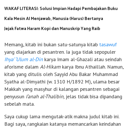
WAKAF LITERASI: Solusi Impian Hadapi Pembajakan Buku
Kala Mesin AI Menjawab, Manusia (Harus) Bertanya
Jejak Fatwa Haram Kopi dan Manuskrip Yang Raib
Memang, kitab ini bukan satu-satunya kitab
tasawuf
yang diajarkan di pesantren. Ia juga tidak sepopuler
Ihya’ ‘Ulum al-Din
karya Imam al-Ghazali atau seindah
aforisme dalam
Al-Hikam
karya Ibnu Athaillah. Namun,
kitab yang ditulis oleh Sayyid Abu Bakar Muhammad
Syatha al-Dimyathi (w. 1310 H/1892 M), ulama besar
Makkah yang masyhur di kalangan pesantren sebagai
penyusun
I‘anah al-Thalibin,
jelas tidak bisa dipandang
sebelah mata.
Saya cukup lama mengutak-atik makna judul kitab ini.
Bagi saya, rangkaian katanya memancarkan keindahan