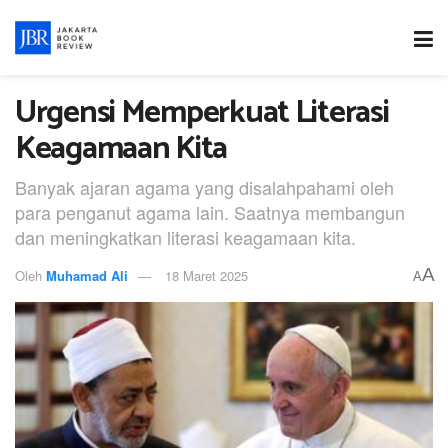
Urgensi Memperkuat Literasi
Keagamaan Kita
Banyak ajaran agama yang disalahpahami oleh
para penganut agama lain. Saatnya membangun
dan meningkatkan literasi keagamaan kita.
A
Oleh
Muhamad Ali
18 Maret 2025
A