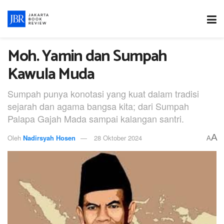
Moh. Yamin dan Sumpah
Kawula Muda
Sumpah punya konotasi yang kuat dalam tradisi
sejarah dan agama bangsa kita; dari Sumpah
Palapa Gajah Mada sampai kalangan santri.
A
Oleh
Nadirsyah Hosen
28 Oktober 2024
A