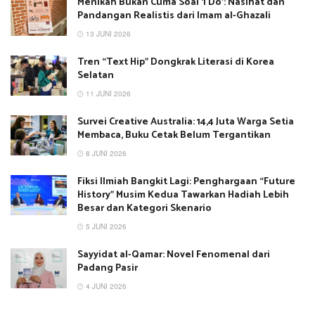
Menikah Bukan Cuma Soal ‘I Do’: Nasihat dan
Pandangan Realistis dari Imam al-Ghazali
13 JUNI 2026
Tren “Text Hip” Dongkrak Literasi di Korea
Selatan
11 JUNI 2026
Survei Creative Australia: 14,4 Juta Warga Setia
Membaca, Buku Cetak Belum Tergantikan
8 JUNI 2026
Fiksi Ilmiah Bangkit Lagi: Penghargaan “Future
History” Musim Kedua Tawarkan Hadiah Lebih
Besar dan Kategori Skenario
5 JUNI 2026
Sayyidat al-Qamar: Novel Fenomenal dari
Padang Pasir
4 JUNI 2026