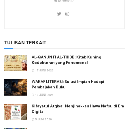
di Medsos".
TULISAN TERKAIT
AL-QANUN FI AL-THIBB: Kitab Kuning
Kedokteran yang Fenomenal
17 JUNI 2026
WAKAF LITERASI: Solusi Impian Hadapi
Pembajakan Buku
10 JUNI 2026
Kifayatul Atqiya’: Menjinakkan Hawa Nafsu di Era
Digital
5 JUNI 2026