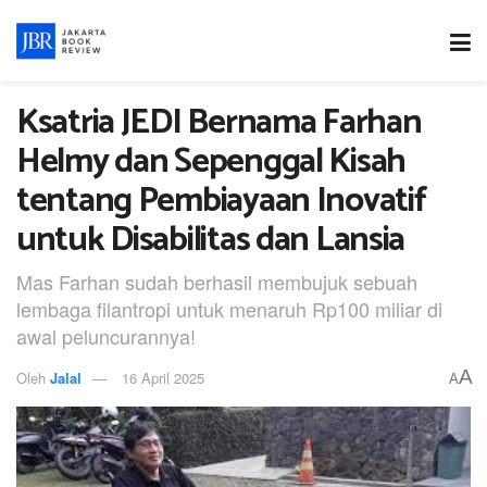
Ksatria JEDI Bernama Farhan
Helmy dan Sepenggal Kisah
tentang Pembiayaan Inovatif
untuk Disabilitas dan Lansia
Mas Farhan sudah berhasil membujuk sebuah
lembaga filantropi untuk menaruh Rp100 miliar di
awal peluncurannya!
A
Oleh
Jalal
16 April 2025
A