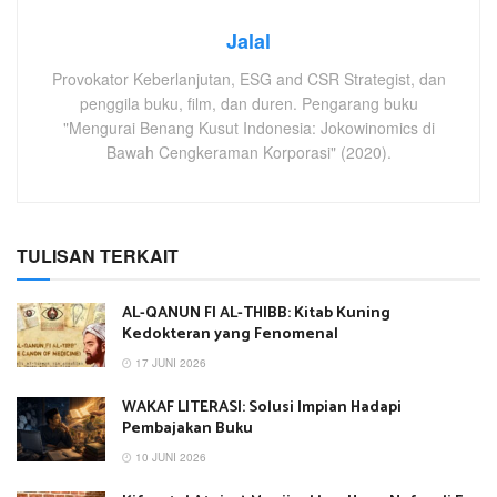
Jalal
Provokator Keberlanjutan, ESG and CSR Strategist, dan
penggila buku, film, dan duren. Pengarang buku
"Mengurai Benang Kusut Indonesia: Jokowinomics di
Bawah Cengkeraman Korporasi" (2020).
TULISAN TERKAIT
AL-QANUN FI AL-THIBB: Kitab Kuning
Kedokteran yang Fenomenal
17 JUNI 2026
WAKAF LITERASI: Solusi Impian Hadapi
Pembajakan Buku
10 JUNI 2026