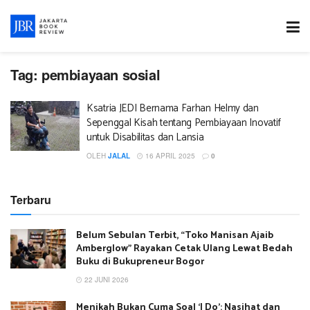
Tag:
pembiayaan sosial
Ksatria JEDI Bernama Farhan Helmy dan
Sepenggal Kisah tentang Pembiayaan Inovatif
untuk Disabilitas dan Lansia
OLEH
JALAL
16 APRIL 2025
0
Terbaru
Belum Sebulan Terbit, “Toko Manisan Ajaib
Amberglow” Rayakan Cetak Ulang Lewat Bedah
Buku di Bukupreneur Bogor
22 JUNI 2026
Menikah Bukan Cuma Soal ‘I Do’: Nasihat dan