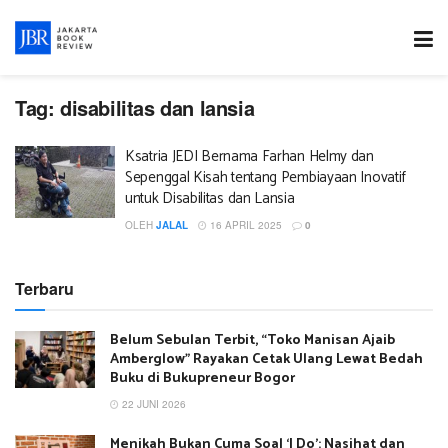
Tag:
disabilitas dan lansia
Ksatria JEDI Bernama Farhan Helmy dan
Sepenggal Kisah tentang Pembiayaan Inovatif
untuk Disabilitas dan Lansia
OLEH
JALAL
16 APRIL 2025
0
Terbaru
Belum Sebulan Terbit, “Toko Manisan Ajaib
Amberglow” Rayakan Cetak Ulang Lewat Bedah
Buku di Bukupreneur Bogor
22 JUNI 2026
Menikah Bukan Cuma Soal ‘I Do’: Nasihat dan