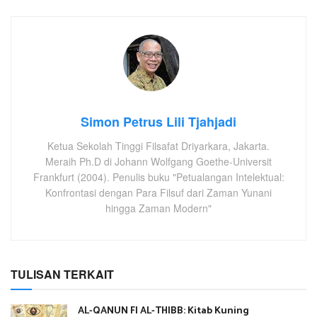
Simon Petrus Lili Tjahjadi
Ketua Sekolah Tinggi Filsafat Driyarkara, Jakarta.
Meraih Ph.D di Johann Wolfgang Goethe-Universit
Frankfurt (2004). Penulis buku "Petualangan Intelektual:
Konfrontasi dengan Para Filsuf dari Zaman Yunani
hingga Zaman Modern"
TULISAN TERKAIT
AL-QANUN FI AL-THIBB: Kitab Kuning