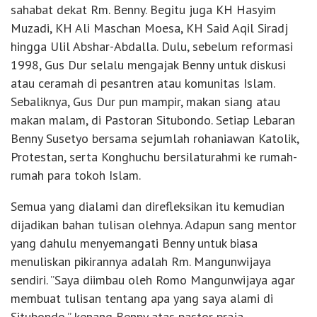
sahabat dekat Rm. Benny. Begitu juga KH Hasyim
Muzadi, KH Ali Maschan Moesa, KH Said Aqil Siradj
hingga Ulil Abshar-Abdalla. Dulu, sebelum reformasi
1998, Gus Dur selalu mengajak Benny untuk diskusi
atau ceramah di pesantren atau komunitas Islam.
Sebaliknya, Gus Dur pun mampir, makan siang atau
makan malam, di Pastoran Situbondo. Setiap Lebaran
Benny Susetyo bersama sejumlah rohaniawan Katolik,
Protestan, serta Konghuchu bersilaturahmi ke rumah-
rumah para tokoh Islam.
Semua yang dialami dan direfleksikan itu kemudian
dijadikan bahan tulisan olehnya. Adapun sang mentor
yang dahulu menyemangati Benny untuk biasa
menuliskan pikirannya adalah Rm. Mangunwijaya
sendiri. ”Saya diimbau oleh Romo Mangunwijaya agar
membuat tulisan tentang apa yang saya alami di
Situbondo,” kenang Benny atas pastor praja