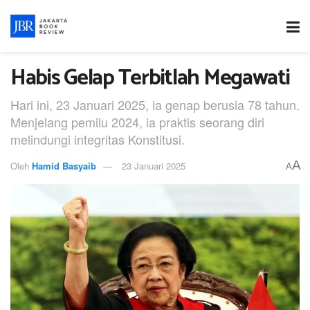
Habis Gelap Terbitlah Megawati
Hari ini, 23 Januari 2025, ia genap berusia 78 tahun.
Menjelang pemilu 2024, ia praktis seorang diri
melindungi integritas Konstitusi.
A
Oleh
Hamid Basyaib
23 Januari 2025
A