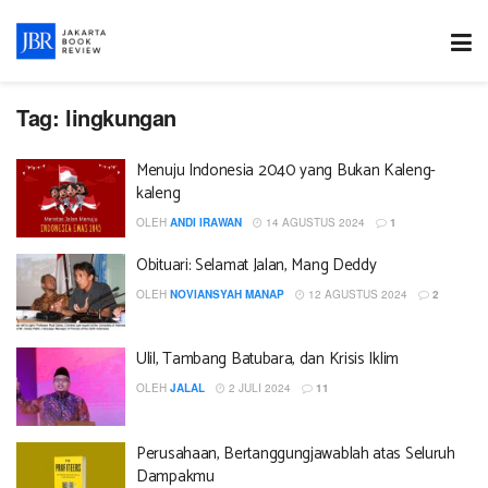
Tag:
lingkungan
Menuju Indonesia 2040 yang Bukan Kaleng-
kaleng
OLEH
ANDI IRAWAN
14 AGUSTUS 2024
1
Obituari: Selamat Jalan, Mang Deddy
OLEH
NOVIANSYAH MANAP
12 AGUSTUS 2024
2
Ulil, Tambang Batubara, dan Krisis Iklim
OLEH
JALAL
2 JULI 2024
11
Perusahaan, Bertanggungjawablah atas Seluruh
Dampakmu