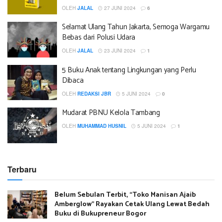
OLEH
JALAL
27 JUNI 2024
6
Selamat Ulang Tahun Jakarta, Semoga Wargamu
Bebas dari Polusi Udara
OLEH
JALAL
23 JUNI 2024
1
5 Buku Anak tentang Lingkungan yang Perlu
Dibaca
OLEH
REDAKSI JBR
5 JUNI 2024
0
Mudarat PBNU Kelola Tambang
OLEH
MUHAMMAD HUSNIL
5 JUNI 2024
1
Terbaru
Belum Sebulan Terbit, “Toko Manisan Ajaib
Amberglow” Rayakan Cetak Ulang Lewat Bedah
Buku di Bukupreneur Bogor