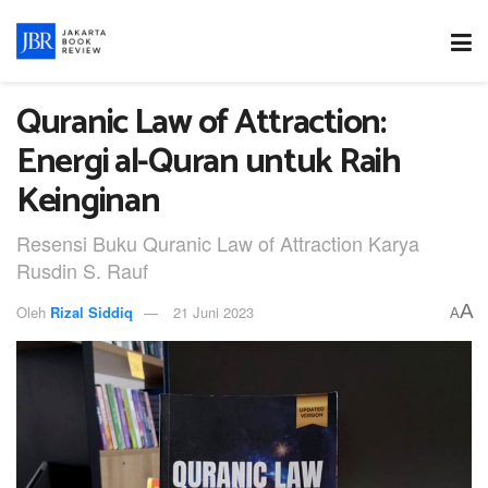
Quranic Law of Attraction:
Energi al-Quran untuk Raih
Keinginan
Resensi Buku Quranic Law of Attraction Karya
Rusdin S. Rauf
A
Oleh
Rizal Siddiq
21 Juni 2023
A