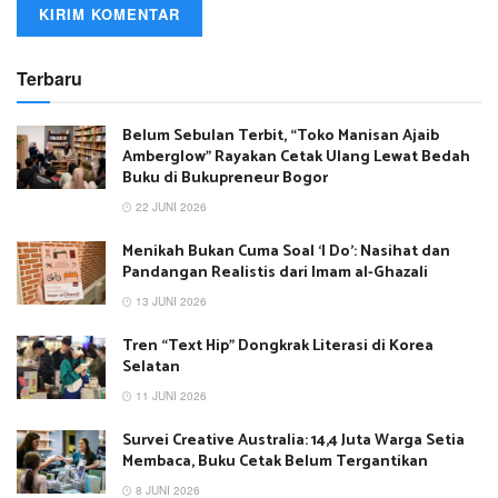
Terbaru
Belum Sebulan Terbit, “Toko Manisan Ajaib
Amberglow” Rayakan Cetak Ulang Lewat Bedah
Buku di Bukupreneur Bogor
22 JUNI 2026
Menikah Bukan Cuma Soal ‘I Do’: Nasihat dan
Pandangan Realistis dari Imam al-Ghazali
13 JUNI 2026
Tren “Text Hip” Dongkrak Literasi di Korea
Selatan
11 JUNI 2026
Survei Creative Australia: 14,4 Juta Warga Setia
Membaca, Buku Cetak Belum Tergantikan
8 JUNI 2026