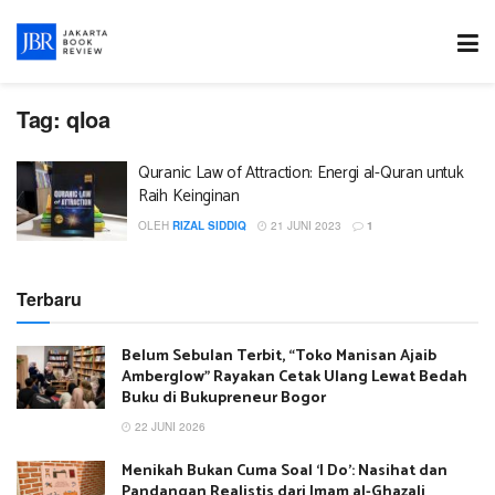
Tag:
qloa
Quranic Law of Attraction: Energi al-Quran untuk
Raih Keinginan
OLEH
RIZAL SIDDIQ
21 JUNI 2023
1
Terbaru
Belum Sebulan Terbit, “Toko Manisan Ajaib
Amberglow” Rayakan Cetak Ulang Lewat Bedah
Buku di Bukupreneur Bogor
22 JUNI 2026
Menikah Bukan Cuma Soal ‘I Do’: Nasihat dan
Pandangan Realistis dari Imam al-Ghazali