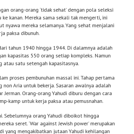
gan orang-orang ‘tidak sehat’ dengan pola seleksi
u ke kanan. Mereka sama sekali tak mengerti, ini
ut nyawa mereka selamanya. Yang sehat menjalani
ja paksa dibunuh.
 dari tahun 1940 hingga 1944. Di dalamnya adalah
engan kapasitas 550 orang setiap kompleks. Namun
ng atau satu setengah kapasitasnya.
alam proses pembunuhan massal ini. Tahap pertama
 non Aria untuk bekerja. Sasaran awalnya adalah
uar Jerman. Orang-orang Yahudi diburu dengan cara
kamp-kamp untuk kerja paksa atau pemusnahan.
ini. Sebelumnya orang Yahudi diboikot hingga
ereka seret. ‘War against Jewish power’ merupakan
di yang mengakibatkan jutaan Yahudi kehilangan