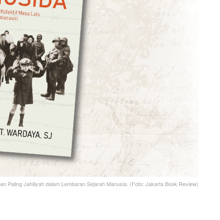
n Paling Jahiliyah dalam Lembaran Sejarah Manusia. (Foto: Jakarta Book Review)