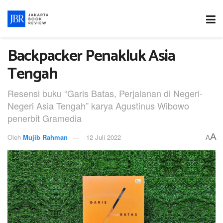
Backpacker Penakluk Asia
Tengah
Resensi buku “Garis Batas, Perjalanan di Negeri-
Negeri Asia Tengah” karya Agustinus Wibowo
penerbit Gramedia
A
Oleh
Mujib Rahman
12 Juli 2022
A