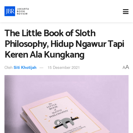
The Little Book of Sloth
Philosophy, Hidup Ngawur Tapi
Keren Ala Kungkang
A
Oleh
Siti Khotijah
15 Desember 2021
A