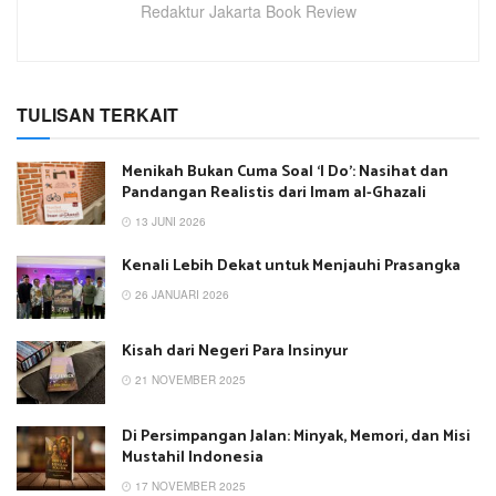
Redaktur Jakarta Book Review
TULISAN TERKAIT
Menikah Bukan Cuma Soal ‘I Do’: Nasihat dan
Pandangan Realistis dari Imam al-Ghazali
13 JUNI 2026
Kenali Lebih Dekat untuk Menjauhi Prasangka
26 JANUARI 2026
Kisah dari Negeri Para Insinyur
21 NOVEMBER 2025
Di Persimpangan Jalan: Minyak, Memori, dan Misi
Mustahil Indonesia
17 NOVEMBER 2025