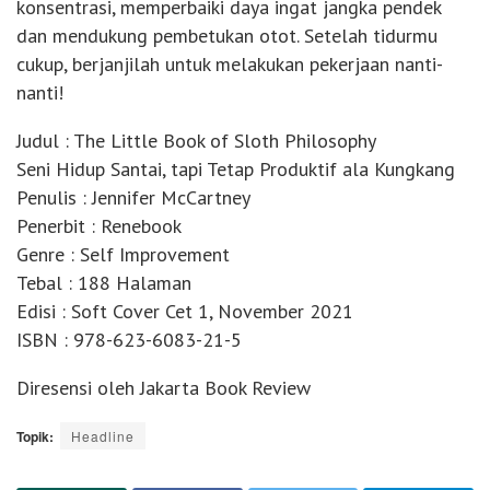
konsentrasi, memperbaiki daya ingat jangka pendek
dan mendukung pembetukan otot. Setelah tidurmu
cukup, berjanjilah untuk melakukan pekerjaan nanti-
nanti!
Judul : The Little Book of Sloth Philosophy
Seni Hidup Santai, tapi Tetap Produktif ala Kungkang
Penulis : Jennifer McCartney
Penerbit : Renebook
Genre : Self Improvement
Tebal : 188 Halaman
Edisi : Soft Cover Cet 1, November 2021
ISBN : 978-623-6083-21-5
Diresensi oleh Jakarta Book Review
Topik:
Headline