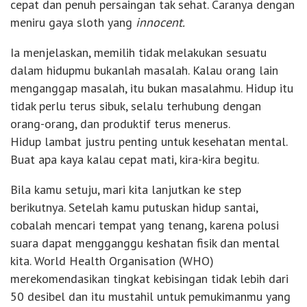
cepat dan penuh persaingan tak sehat. Caranya dengan
meniru gaya sloth yang
innocent.
Ia menjelaskan, memilih tidak melakukan sesuatu
dalam hidupmu bukanlah masalah. Kalau orang lain
menganggap masalah, itu bukan masalahmu. Hidup itu
tidak perlu terus sibuk, selalu terhubung dengan
orang-orang, dan produktif terus menerus.
Hidup lambat justru penting untuk kesehatan mental.
Buat apa kaya kalau cepat mati, kira-kira begitu.
Bila kamu setuju, mari kita lanjutkan ke step
berikutnya. Setelah kamu putuskan hidup santai,
cobalah mencari tempat yang tenang, karena polusi
suara dapat mengganggu keshatan fisik dan mental
kita. World Health Organisation (WHO)
merekomendasikan tingkat kebisingan tidak lebih dari
50 desibel dan itu mustahil untuk pemukimanmu yang