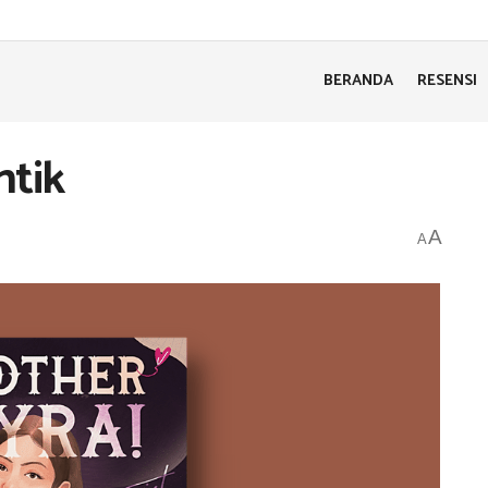
BERANDA
RESENSI
ntik
A
A