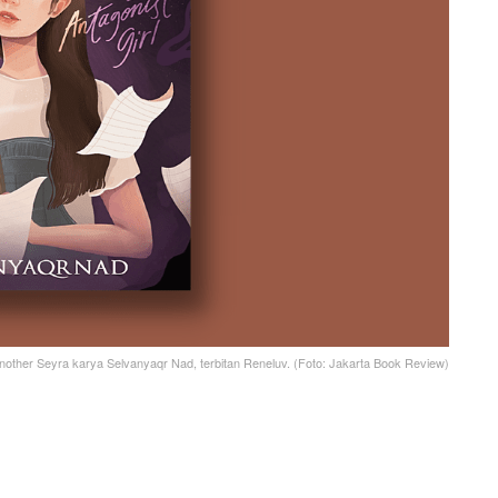
nother Seyra karya Selvanyaqr Nad, terbitan Reneluv. (Foto: Jakarta Book Review)