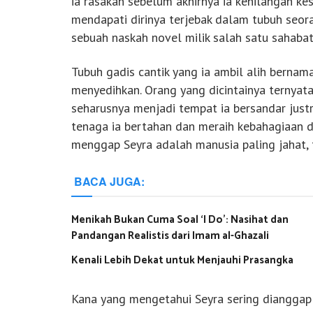
ia rasakan sebelum akhirnya ia kehilangan k
mendapati dirinya terjebak dalam tubuh seo
sebuah naskah novel milik salah satu sahabat
Tubuh gadis cantik yang ia ambil alih bernama
menyedihkan. Orang yang dicintainya ternyat
seharusnya menjadi tempat ia bersandar just
tenaga ia bertahan dan meraih kebahagiaan 
menggap Seyra adalah manusia paling jahat,
BACA JUGA:
Menikah Bukan Cuma Soal ‘I Do’: Nasihat dan
Pandangan Realistis dari Imam al-Ghazali
Kenali Lebih Dekat untuk Menjauhi Prasangka
Kana yang mengetahui Seyra sering dianggap 