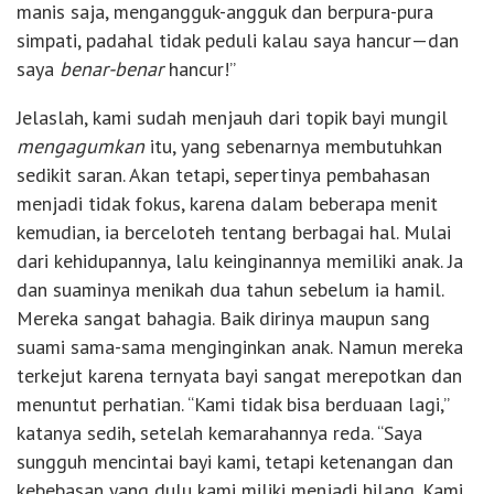
manis saja, mengangguk-angguk dan berpura-pura
simpati, padahal tidak peduli kalau saya hancur—dan
saya
benar-benar
hancur!”
Jelaslah, kami sudah menjauh dari topik bayi mungil
mengagumkan
itu, yang sebenarnya membutuhkan
sedikit saran. Akan tetapi, sepertinya pembahasan
menjadi tidak fokus, karena dalam beberapa menit
kemudian, ia berceloteh tentang berbagai hal. Mulai
dari kehidupannya, lalu keinginannya memiliki anak. Ja
dan suaminya menikah dua tahun sebelum ia hamil.
Mereka sangat bahagia. Baik dirinya maupun sang
suami sama-sama menginginkan anak. Namun mereka
terkejut karena ternyata bayi sangat merepotkan dan
menuntut perhatian. “Kami tidak bisa berduaan lagi,”
katanya sedih, setelah kemarahannya reda. “Saya
sungguh mencintai bayi kami, tetapi ketenangan dan
kebebasan yang dulu kami miliki menjadi hilang. Kami