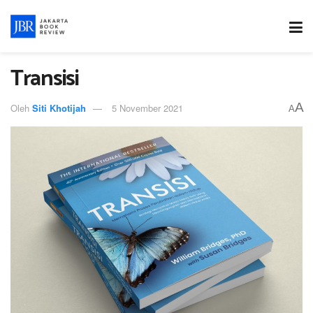
Transisi
A
Oleh
Siti Khotijah
5 November 2021
A