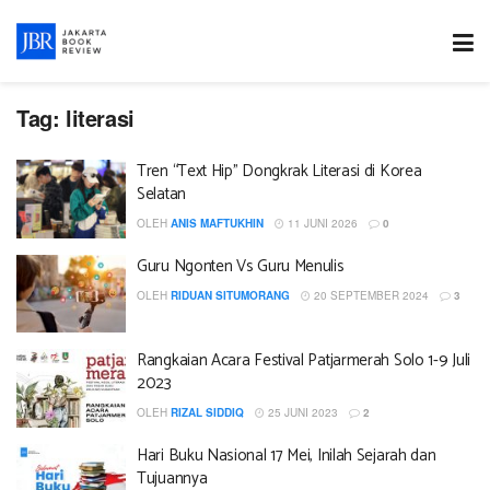
Tag:
literasi
Tren “Text Hip” Dongkrak Literasi di Korea
Selatan
OLEH
ANIS MAFTUKHIN
11 JUNI 2026
0
Guru Ngonten Vs Guru Menulis
OLEH
RIDUAN SITUMORANG
20 SEPTEMBER 2024
3
Rangkaian Acara Festival Patjarmerah Solo 1-9 Juli
2023
OLEH
RIZAL SIDDIQ
25 JUNI 2023
2
Hari Buku Nasional 17 Mei, Inilah Sejarah dan
Tujuannya