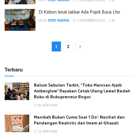
OLEH
ERDY NASRUL
1 DESEMBER 2022
0
Di Kebon Jeruk Jakbar Ada Pojok Baca Lho
OLEH
ERDY NASRUL
1 DESEMBER 2022
0
1
2
Terbaru
Belum Sebulan Terbit, “Toko Manisan Ajaib
Amberglow” Rayakan Cetak Ulang Lewat Bedah
Buku di Bukupreneur Bogor
22 JUNI 2026
Menikah Bukan Cuma Soal ‘I Do’: Nasihat dan
Pandangan Realistis dari Imam al-Ghazali
13 JUNI 2026