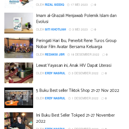
OLEH
RIZAL SIDDIQ
17 MEI 2023
0
Imam al-Ghazali Menjawab Polemik Islam dan
Evolusi
OLEH
SITI KHOTIJAH
3 MEI 2023
0
Peringati Hari Ibu, Penerbit Rene Turos Group
Nobar Film Avatar Bersama Keluarga
OLEH
REDAKSI JBR
18 DESEMBER 2022
0
Lewat Yayasan ini, Anak HIV Dapat Literasi
OLEH
ERDY NASRUL
3 DESEMBER 2022
0
5 Buku Best seller Tiktok Shop 21-27 Nov 2022
OLEH
ERDY NASRUL
1 DESEMBER 2022
0
Ini Buku Best Seller Tokped 21-27 November
2022