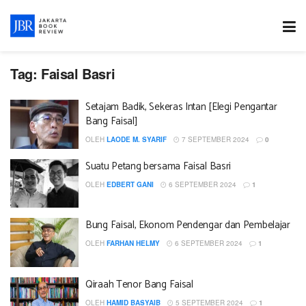
Tag:
Faisal Basri
Setajam Badik, Sekeras Intan [Elegi Pengantar
Bang Faisal]
OLEH
LAODE M. SYARIF
7 SEPTEMBER 2024
0
Suatu Petang bersama Faisal Basri
OLEH
EDBERT GANI
6 SEPTEMBER 2024
1
Bung Faisal, Ekonom Pendengar dan Pembelajar
OLEH
FARHAN HELMY
6 SEPTEMBER 2024
1
Qiraah Tenor Bang Faisal
OLEH
HAMID BASYAIB
5 SEPTEMBER 2024
1