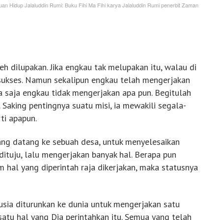
uan Hidup Jalaluddin Rumi: Buku Fihi Ma Fihi karya Jalaluddin Rumi penerbit Zaman
leh dilupakan. Jika engkau tak melupakan itu, walau di
 sukses. Namun sekalipun engkau telah mengerjakan
ma saja engkau tidak mengerjakan apa pun. Begitulah
. Saking pentingnya suatu misi, ia mewakili segala-
ti apapun.
ang datang ke sebuah desa, untuk menyelesaikan
dituju, lalu mengerjakan banyak hal. Berapa pun
m hal yang diperintah raja dikerjakan, maka statusnya
nusia diturunkan ke dunia untuk mengerjakan satu
satu hal yang Dia perintahkan itu. Semua yang telah