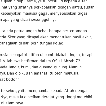
tujuan hidup utama, yaitu bersujud kepada Allah.
ala hal yang sifatnya berkebalikan dengan nafsu, sudah
a kebanyakan manusia gagal menyelesaikan tugas
n apa yang dicari sesungguhnya.
i kita ada petualangan hebat berupa pertentangan
eda. Skor yang dicapai akan menentukan hasil akhir,
ahagiaan di hari perhitungan kelak.
sia sebagai khalifah di bumi tidakah ringan, tetapi
. Allah swt berfirman dalam QS al-Ahzab 72:
da langit, bumi, dan gunung-gunung. Namun
a. Dan dipikullah amanat itu oleh manusia.
mat bodoh.”
tersebut, yaitu menghamba kepada Allah dengan
ya, maka ia diberikan derajat yang tinggi melebihi
di alam raya.