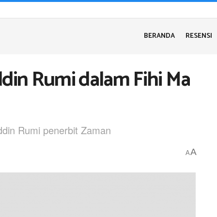
BERANDA
RESENSI
ddin Rumi dalam Fihi Ma
uddin Rumi penerbit Zaman
A
A