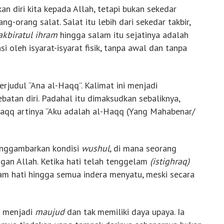
n diri kita kepada Allah, tetapi bukan sekedar
-orang salat. Salat itu lebih dari sekedar takbir,
akbiratul ihram
hingga salam itu sejatinya adalah
i oleh isyarat-isyarat fisik, tanpa awal dan tanpa
rjudul “Ana al-Haqq”. Kalimat ini menjadi
batan diri. Padahal itu dimaksudkan sebaliknya,
Haqq artinya “Aku adalah al-Haqq (Yang Mahabenar/
enggambarkan kondisi
wushul
, di mana seorang
gan Allah. Ketika hati telah tenggelam
(istighraq)
lam hati hingga semua indera menyatu, meski secara
i menjadi
maujud
dan tak memiliki daya upaya. Ia