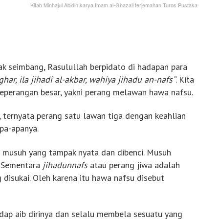
Kitab Minhajul Abidin karya Imam al-Ghazali terjemahan Turos Pustaka
ak seimbang, Rasulullah berpidato di hadapan para
ghar, ila jihadi al-akbar, wahiya jihadu an-nafs”
. Kita
peperangan besar, yakni perang melawan hawa nafsu.
 ternyata perang satu lawan tiga dengan keahlian
apa-apanya.
 musuh yang tampak nyata dan dibenci. Musuh
. Sementara
jihadunnafs
atau perang jiwa adalah
 disukai. Oleh karena itu hawa nafsu disebut
adap aib dirinya dan selalu membela sesuatu yang