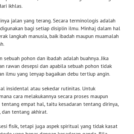
ri ikhlas.
inya jalan yang terang. Secara terminologis adalah
igunakan bagi setiap disiplin ilmu. Minhaj dalam hal
gerak langkah manusia, baik ibadah maupun muamalah
h.
n sebuah pohon dan ibadah adalah buahnya. Jika
kan rawan desepsi dan apabila sebuah pohon tidak
n ilmu yang lenyap bagaikan debu tertiup angin.
 insidental atau sekedar rutinitas. Untuk
imana cara melakukannya secara proses maupun
 tentang empat hal, taitu kesadaran tentang dirinya,
 dan tentang akhirat.
esi fisik, tetapi juga aspek spiritual yang tidak kasat
metode yang benar dengan kesadaran ganda. Bila