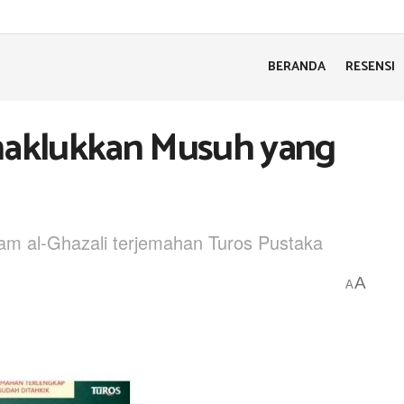
BERANDA
RESENSI
enaklukkan Musuh yang
mam al-Ghazali terjemahan Turos Pustaka
A
A