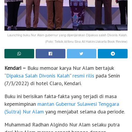
Launching buku Nur Alam gubernur yang dipenjarakan Dipaksa salah Divonis Kalah.
(Foto: Telisik.id/Ibnu Sina Ali Hakim/Jakarta Book Review)
Kendari –
Buku memoar karya Nur Alam bertajuk
“
Dipaksa Salah Divonis Kalah
”
resmi rilis
pada Senin
(7/3/2022) di hotel Claro, Kendari.
Buku ini berisikan fakta-fakta yang terjadi di masa
kepemimpinan
mantan Gubernur Sulawesi Tenggara
(Sultra) Nur Alam
yang menjabat selama dua periode.
Muhammad Radhan Algindo Nur Alam selaku putra