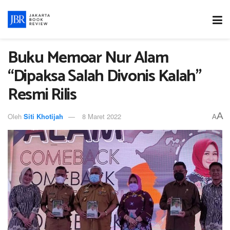
Buku Memoar Nur Alam
“Dipaksa Salah Divonis Kalah”
Resmi Rilis
A
Oleh
Siti Khotijah
8 Maret 2022
A