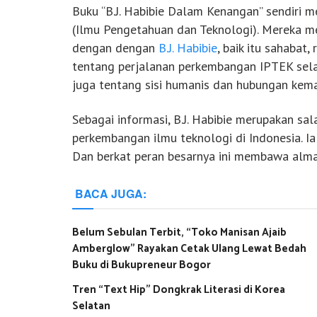
Buku “B.J. Habibie Dalam Kenangan” sendiri 
(Ilmu Pengetahuan dan Teknologi). Mereka me
dengan dengan
B.J. Habibie
, baik itu sahabat,
tentang perjalanan perkembangan IPTEK selama
juga tentang sisi humanis dan hubungan kema
Sebagai informasi, B.J. Habibie merupakan s
perkembangan ilmu teknologi di Indonesia. I
Dan berkat peran besarnya ini membawa alma
BACA JUGA:
Belum Sebulan Terbit, “Toko Manisan Ajaib
Amberglow” Rayakan Cetak Ulang Lewat Bedah
Buku di Bukupreneur Bogor
Tren “Text Hip” Dongkrak Literasi di Korea
Selatan