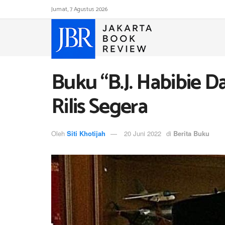
Jumat, 7 Agustus 2026
Buku “B.J. Habibie 
Rilis Segera
Oleh
Siti Khotijah
20 Juni 2022
di
Berita Buku