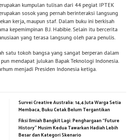
merupakan kumpulan tulisan dari 44 pegiat IPTEK
rupakan sosok yang pernah berinteraksi langsung
 rekan kerja, maupun staf. Dalam buku ini berkisah
 kepemimpinan B.J. Habibie. Selain itu bercerita
nusiaan yang terasa langsung oleh para penulis.
alah satu tokoh bangsa yang sangat berperan dalam
a pun mendapat julukan Bapak Teknologi Indonesia.
rhum menjadi Presiden Indonesia ketiga.
Survei Creative Australia: 14,4 Juta Warga Setia
Membaca, Buku Cetak Belum Tergantikan
Fiksi Ilmiah Bangkit Lagi: Penghargaan “Future
History” Musim Kedua Tawarkan Hadiah Lebih
Besar dan Kategori Skenario