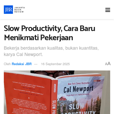
Slow Productivity, Cara Baru
Menikmati Pekerjaan
Bekerja berdasarkan kualitas, bukan kuantitas,
karya Cal Newport.
A
Oleh
Redaksi JBR
16 September 2025
A