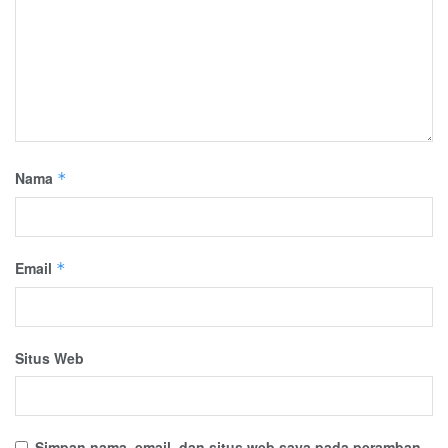
Nama
*
Email
*
Situs Web
Simpan nama, email, dan situs web saya pada peramban