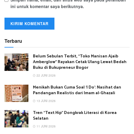
ini untuk komentar saya berikutnya.
Terbaru
Belum Sebulan Terbit, “Toko Manisan Ajaib
Amberglow” Rayakan Cetak Ulang Lewat Bedah
Buku di Bukupreneur Bogor
22 JUNI 2026
Menikah Bukan Cuma Soal ‘I Do’: Nasihat dan
Pandangan Realistis dari Imam al-Ghazali
13 JUNI 2026
Tren “Text Hip” Dongkrak Literasi di Korea
Selatan
11 JUNI 2026