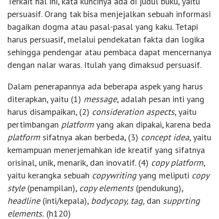
Terkait hal ini, kata kuncinya ada di judul buku, yaitu
persuasif. Orang tak bisa menjejalkan sebuah informasi
bagaikan dogma atau pasal-pasal yang kaku. Tetapi
harus persuasif, melalui pendekatan fakta dan logika
sehingga pendengar atau pembaca dapat mencernanya
dengan nalar waras. Itulah yang dimaksud persuasif.
Dalam penerapannya ada beberapa aspek yang harus
diterapkan, yaitu (1)
message
, adalah pesan inti yang
harus disampaikan, (2)
consideration aspects
, yaitu
pertimbangan
platform
yang akan dipakai, karena beda
platform
sifatnya akan berbeda, (3)
concept idea
, yaitu
kemampuan menerjemahkan ide kreatif yang sifatnya
orisinal, unik, menarik, dan inovatif. (4)
copy platform
,
yaitu kerangka sebuah
copywriting
yang meliputi
copy
style
(penampilan),
copy elements
(pendukung),
headline
(inti/kepala),
bodycopy, tag,
dan
supprting
elements.
(h120)