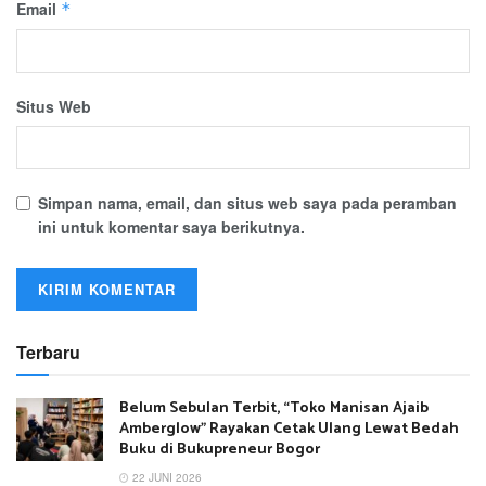
Email
*
Situs Web
Simpan nama, email, dan situs web saya pada peramban
ini untuk komentar saya berikutnya.
Terbaru
Belum Sebulan Terbit, “Toko Manisan Ajaib
Amberglow” Rayakan Cetak Ulang Lewat Bedah
Buku di Bukupreneur Bogor
22 JUNI 2026