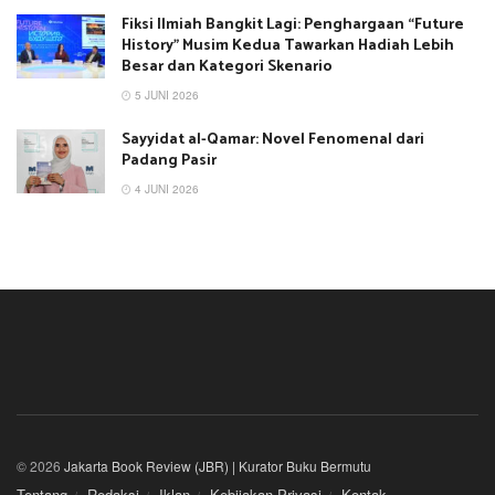
Fiksi Ilmiah Bangkit Lagi: Penghargaan “Future
History” Musim Kedua Tawarkan Hadiah Lebih
Besar dan Kategori Skenario
5 JUNI 2026
Sayyidat al-Qamar: Novel Fenomenal dari
Padang Pasir
4 JUNI 2026
© 2026
Jakarta Book Review (JBR) | Kurator Buku Bermutu
Tentang
Redaksi
Iklan
Kebijakan Privasi
Kontak