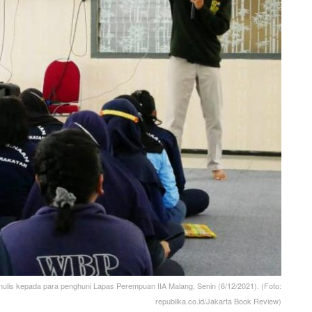
lis kepada para penghuni Lapas Perempuan IIA Malang, Senin (6/12/2021). (Foto:
republika.co.id/Jakarta Book Review)