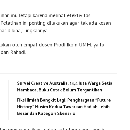
han ini. Tetapi karena melihat efektivitas
Pelatihan ini penting dilakukan agar tak ada kesan
nar dibina,” ungkapnya.
akukan oleh empat dosen Prodi Ikom UMM, yaitu
 dan Rahadi.
Survei Creative Australia: 14,4 Juta Warga Setia
Membaca, Buku Cetak Belum Tergantikan
Fiksi Ilmiah Bangkit Lagi: Penghargaan “Future
History” Musim Kedua Tawarkan Hadiah Lebih
Besar dan Kategori Skenario
an menyampaikan, salah satu tanggung jawab