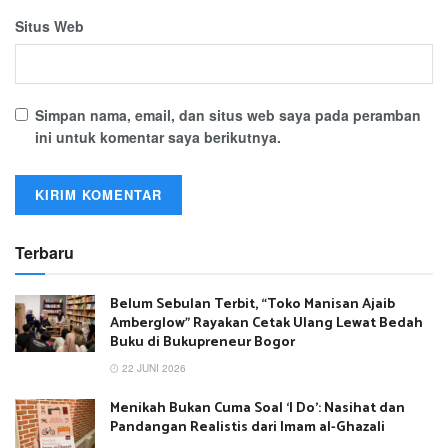
Situs Web
Simpan nama, email, dan situs web saya pada peramban
ini untuk komentar saya berikutnya.
Terbaru
Belum Sebulan Terbit, “Toko Manisan Ajaib
Amberglow” Rayakan Cetak Ulang Lewat Bedah
Buku di Bukupreneur Bogor
22 JUNI 2026
Menikah Bukan Cuma Soal ‘I Do’: Nasihat dan
Pandangan Realistis dari Imam al-Ghazali