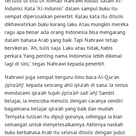
tertulis di situ Dr. Ahmad Nahrawi Abdus Salam Al-
Indunisi. Kata “Al-Indunisi” dalam sampul buku itu
sempat dipersoalkan penerbit. Kalau kata itu ditulis
dikhawatirkan buku kurang laku. Atau mungkin mereka
ragu apa benar ada orang Indonesia bisa mengarang
dalam bahasa Arab yang baik. Tapi Nahrawi tetap
bersikeras. “Ah, tulis saja. Laku atau tidak, habis
perkara. Yang penting nama Indonesia lebih dikenal
lagi di sini,” tegas Nahrawi kepada penerbit.
Nahrawi juga sempat berguru ilmu baca Al-Qur’an
(qira’ah)
kepada seorang ahli qira’ah di sana. Ia serius
mendalami qira’ah tujuh
(qira’ah sab`ah)
. Sambil
belajar, ia mencoba menulis dengan caranya sendiri
bagaimana belajar qira’ah yang baik dan mudah.
Ternyata tulisan itu dipuji gurunya, sehingga ia kian
semangat untuk menyelesaikannya. Akhirnya naskah
buku berbahasa Arab itu selesai ditulis dengan judul