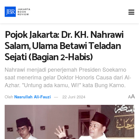
Pojok Jakarta: Dr. KH. Nahrawi
Salam, Ulama Betawi Teladan
Sejati (Bagian 2-Habis)
Nahrawi menjadi penerjemah Presiden Soekarno
saat menerima gelar Doktor Honoris Causa dari Al-
Azhar. "Untung ada kamu, Wi!" kata Bung Karno.
A
Oleh
Nasrullah Ali-Fauzi
22 Juni 2024
A