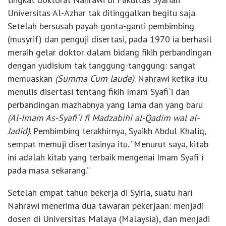
Universitas Al-Azhar tak ditinggalkan begitu saja.
Setelah bersusah payah gonta-ganti pembimbing
(musyrif) dan penguji disertasi, pada 1970 ia berhasil
meraih gelar doktor dalam bidang fikih perbandingan
dengan yudisium tak tanggung-tanggung: sangat
memuaskan
(Summa Cum laude)
. Nahrawi ketika itu
menulis disertasi tentang fikih Imam Syafi`i dan
perbandingan mazhabnya yang lama dan yang baru
(Al-Imam As-Syafi`i fi Madzabihi al-Qadim wal al-
Jadid)
. Pembimbing terakhirnya, Syaikh Abdul Khaliq,
sempat memuji disertasinya itu. “Menurut saya, kitab
ini adalah kitab yang terbaik mengenai Imam Syafi`i
pada masa sekarang.”
Setelah empat tahun bekerja di Syiria, suatu hari
Nahrawi menerima dua tawaran pekerjaan: menjadi
dosen di Universitas Malaya (Malaysia), dan menjadi