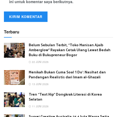
ini untuk komentar saya berikutnya.
Terbaru
Belum Sebulan Terbit, “Toko Manisan Ajaib
Amberglow” Rayakan Cetak Ulang Lewat Bedah
Buku di Bukupreneur Bogor
22 JUNI 2026
Menikah Bukan Cuma Soal ‘I Do’: Nasihat dan
Pandangan Realistis dari Imam al-Ghazali
13 JUNI 2026
Tren “Text Hip” Dongkrak Literasi di Korea
Selatan
11 JUNI 2026
Survei Creative Australia: 14,4 Juta Warga Setia