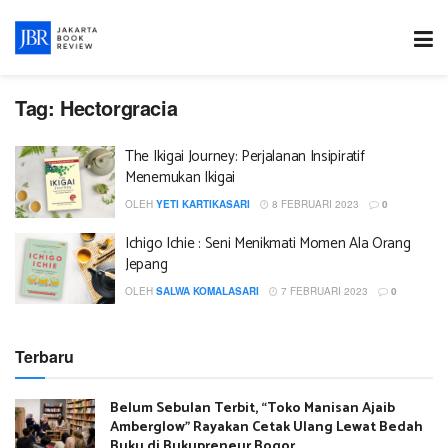
Tag:
Hectorgracia
The Ikigai Journey: Perjalanan Insipiratif
Menemukan Ikigai
OLEH
YETI KARTIKASARI
8 FEBRUARI 2023
0
Ichigo Ichie : Seni Menikmati Momen Ala Orang
Jepang
OLEH
SALWA KOMALASARI
7 FEBRUARI 2023
0
Terbaru
Belum Sebulan Terbit, “Toko Manisan Ajaib
Amberglow” Rayakan Cetak Ulang Lewat Bedah
Buku di Bukupreneur Bogor