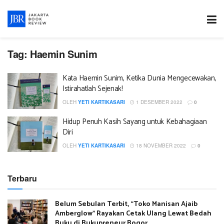
Tag:
Haemin Sunim
Kata Haemin Sunim, Ketika Dunia Mengecewakan,
Istirahatlah Sejenak!
OLEH
YETI KARTIKASARI
1 DESEMBER 2022
0
Hidup Penuh Kasih Sayang untuk Kebahagiaan
Diri
OLEH
YETI KARTIKASARI
18 NOVEMBER 2022
0
Terbaru
Belum Sebulan Terbit, “Toko Manisan Ajaib
Amberglow” Rayakan Cetak Ulang Lewat Bedah
Buku di Bukupreneur Bogor