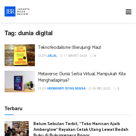
Tag:
dunia digital
Teknofeodalisme (Berujung) Maut
OLEH
JALAL
11 MARET 2025
0
Metaverse: Dunia Serba Virtual, Mampukah Kita
Menghadapinya?
OLEH
HIKMAWATI DIYAS NUSSA
29 MEI 2023
2
Terbaru
Belum Sebulan Terbit, “Toko Manisan Ajaib
Amberglow” Rayakan Cetak Ulang Lewat Bedah
Buku di Bukupreneur Bogor