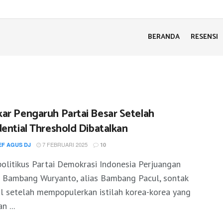
BERANDA
RESENSI
ar Pengaruh Partai Besar Setelah
dential Threshold Dibatalkan
7 FEBRUARI 2025
EF AGUS DJ
10
olitikus Partai Demokrasi Indonesia Perjuangan
) Bambang Wuryanto, alias Bambang Pacul, sontak
l setelah mempopulerkan istilah korea-korea yang
n ...