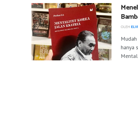
Menel
Bamba
OLEH
ELV
Mudah s
hanya 
Mentali