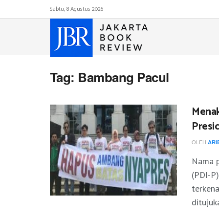
Sabtu, 8 Agustus 2026
Tag:
Bambang Pacul
Menak
Presi
OLEH
ARI
Nama p
(PDI-P
terkena
ditujuka