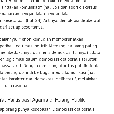
 dari Habermas terbilang cukup mendalam. Dia
 tindakan komunikatif (hal. 55) dan teori diskursus
emaparkan pengandaian-pengandaian
 kesetaraan (hal. 84). Artinya, demokrasi deliberatif
dari setiap pesertanya.
daiannya, Menoh kemudian memperlihatkan
 perihal legitimasi politik. Memang, hal yang paling
g membedakannya dari jenis demokrasi lainnya) adalah
er legitimasi dalam demokrasi deliberatif terletak
asyarakat. Dengan demikian, otoritas politik tidak
a perang opini di berbagai media komunikasi (hal.
ah karakter dari demokrasi deliberatif, melainkan
as dan rasional.
at Partisipasi Agama di Ruang Publik
iap orang punya kebebasan. Demokrasi deliberatif