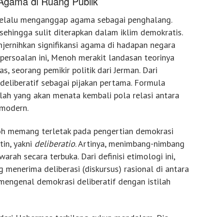
 Agama di Ruang Publik
selalu menganggap agama sebagai penghalang.
ehingga sulit diterapkan dalam iklim demokratis.
enjernihkan signifikansi agama di hadapan negara
persoalan ini, Menoh merakit landasan teorinya
s, seorang pemikir politik dari Jerman. Dari
eliberatif sebagai pijakan pertama. Formula
lah yang akan menata kembali pola relasi antara
modern.
h memang terletak pada pengertian demokrasi
tin, yakni
deliberatio
. Artinya, menimbang-nimbang
arah secara terbuka. Dari definisi etimologi ini,
g menerima deliberasi (diskursus) rasional di antara
 mengenal demokrasi deliberatif dengan istilah