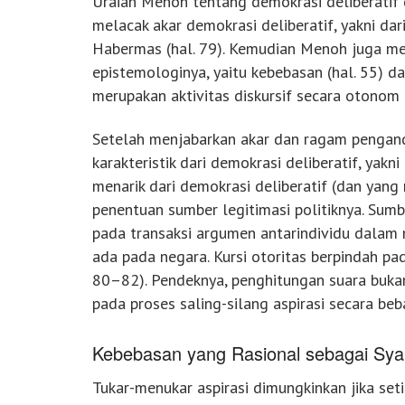
Uraian Menoh tentang demokrasi deliberatif
melacak akar demokrasi deliberatif, yakni dari
Habermas (hal. 79). Kemudian Menoh juga m
epistemologinya, yaitu kebebasan (hal. 55) dan
merupakan aktivitas diskursif secara otonom 
Setelah menjabarkan akar dan ragam pengan
karakteristik dari demokrasi deliberatif, yakni
menarik dari demokrasi deliberatif (dan yan
penentuan sumber legitimasi politiknya. Sumb
pada transaksi argumen antarindividu dalam m
ada pada negara. Kursi otoritas berpindah pad
80–82). Pendeknya, penghitungan suara bukanl
pada proses saling-silang aspirasi secara beb
Kebebasan yang Rasional sebagai Syar
Tukar-menukar aspirasi dimungkinkan jika set