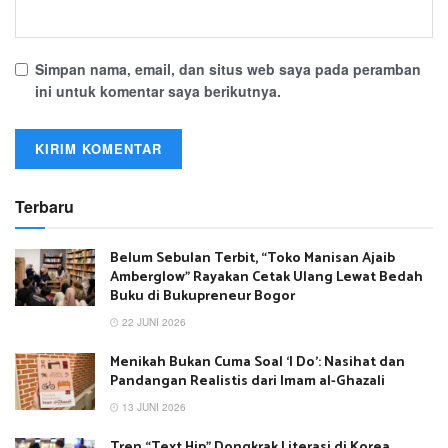
Simpan nama, email, dan situs web saya pada peramban
ini untuk komentar saya berikutnya.
Terbaru
Belum Sebulan Terbit, “Toko Manisan Ajaib
Amberglow” Rayakan Cetak Ulang Lewat Bedah
Buku di Bukupreneur Bogor
22 JUNI 2026
Menikah Bukan Cuma Soal ‘I Do’: Nasihat dan
Pandangan Realistis dari Imam al-Ghazali
13 JUNI 2026
Tren “Text Hip” Dongkrak Literasi di Korea