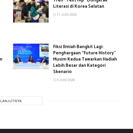
Tren “Text Hip” Dongkrak
Literasi di Korea Selatan
11 JUNI 2026
Fiksi Ilmiah Bangkit Lagi:
Penghargaan “Future History”
an
Musim Kedua Tawarkan Hadiah
Lebih Besar dan Kategori
Skenario
5 JUNI 2026
ELANJUTNYA