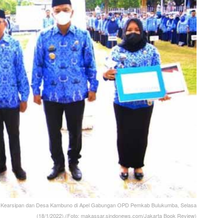
n Kearsipan dan Desa Kambuno di Apel Gabungan OPD Pemkab Bulukumba, Selasa
(18/1/2022).(Foto: makassar.sindonews.com/Jakarta Book Review)