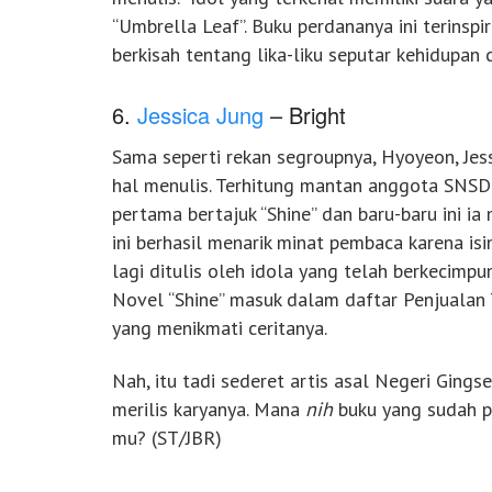
“Umbrella Leaf”. Buku perdananya ini terinspi
berkisah tentang lika-liku seputar kehidupan
6.
Jessica Jung
– Bright
Sama seperti rekan segroupnya, Hyoyeon, Jess
hal menulis. Terhitung mantan anggota SNSD i
pertama bertajuk “Shine” dan baru-baru ini ia
ini berhasil menarik minat pembaca karena isi
lagi ditulis oleh idola yang telah berkecimpu
Novel “Shine” masuk dalam daftar Penjualan 
yang menikmati ceritanya.
Nah, itu tadi sederet artis asal Negeri Ging
merilis karyanya. Mana
nih
buku yang sudah p
mu? (ST/JBR)