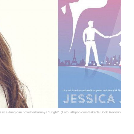
ssica Jung dan novel terbarunya "Bright". (Foto: allkpop.com/Jakarta Book Review)