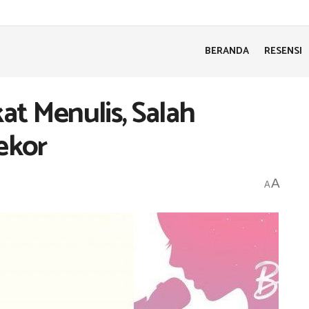
BERANDA
RESENSI
kat Menulis, Salah
ekor
A
A