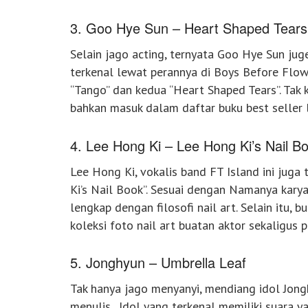
3. Goo Hye Sun – Heart Shaped Tears
Selain jago acting, ternyata Goo Hye Sun jug
terkenal lewat perannya di Boys Before Flowe
“Tango” dan kedua “Heart Shaped Tears”. Tak k
bahkan masuk dalam daftar buku best seller 
4. Lee Hong Ki – Lee Hong Ki’s Nail B
Lee Hong Ki, vokalis band FT Island ini juga 
Ki’s Nail Book”. Sesuai dengan Namanya karyan
lengkap dengan filosofi nail art. Selain itu,
koleksi foto nail art buatan aktor sekaligus p
5. Jonghyun – Umbrella Leaf
Tak hanya jago menyanyi, mendiang idol Jong
menulis. Idol yang terkenal memiliki suara y