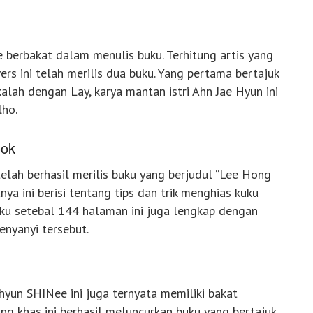
e berbakat dalam menulis buku. Terhitung artis yang
rs ini telah merilis dua buku. Yang pertama bertajuk
alah dengan Lay, karya mantan istri Ahn Jae Hyun ini
lho.
ook
telah berhasil merilis buku yang berjudul “Lee Hong
ya ini berisi tentang tips dan trik menghias kuku
 buku setebal 144 halaman ini juga lengkap dengan
enyanyi tersebut.
hyun SHINee ini juga ternyata memiliki bakat
ang khas ini berhasil meluncurkan buku yang bertajuk