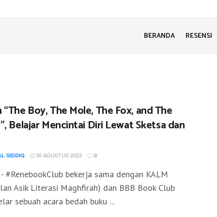
BERANDA
RESENSI
 “The Boy, The Mole, The Fox, and The
, Belajar Mencintai Diri Lewat Sketsa dan
30 AGUSTUS 2023
AL SIDDIQ
0
a - #RenebookClub bekerja sama dengan KALM
lan Asik Literasi Maghfirah) dan BBB Book Club
ar sebuah acara bedah buku ...