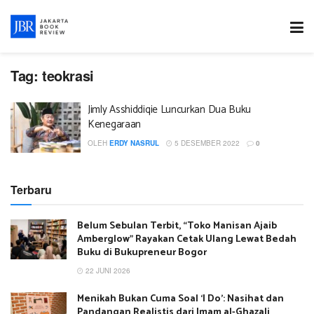
Tag:
teokrasi
Jimly Asshiddiqie Luncurkan Dua Buku
Kenegaraan
OLEH
ERDY NASRUL
5 DESEMBER 2022
0
Terbaru
Belum Sebulan Terbit, “Toko Manisan Ajaib
Amberglow” Rayakan Cetak Ulang Lewat Bedah
Buku di Bukupreneur Bogor
22 JUNI 2026
Menikah Bukan Cuma Soal ‘I Do’: Nasihat dan
Pandangan Realistis dari Imam al-Ghazali