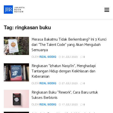
Tag:
ringkasan buku
Merasa Bakatmu Tidak Berkembang? Ini 3 Kunci
dari “The Talent Code” yang Akan Mengubah
Semuanya
OLEH
RIZAL SIDDIQ
31 JULI 2023
0
Ringkasan “Izhatun Nasyi’in”, Menghadapi
Tantangan Hidup dengan Keikhlasan dan
Keberanian
OLEH
RIZAL SIDDIQ
27 JULI 2023
0
Ringkasan Buku “Rework”, Cara Baru untuk
Sukses Berbisnis
OLEH
RIZAL SIDDIQ
17 JULI 2023
0