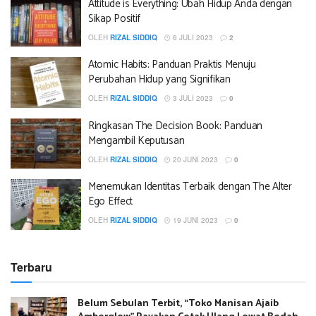
Attitude is Everything: Ubah Hidup Anda dengan
Sikap Positif
OLEH
RIZAL SIDDIQ
6 JULI 2023
2
Atomic Habits: Panduan Praktis Menuju
Perubahan Hidup yang Signifikan
OLEH
RIZAL SIDDIQ
3 JULI 2023
0
Ringkasan The Decision Book: Panduan
Mengambil Keputusan
OLEH
RIZAL SIDDIQ
20 JUNI 2023
0
Menemukan Identitas Terbaik dengan The Alter
Ego Effect
OLEH
RIZAL SIDDIQ
19 JUNI 2023
0
Terbaru
Belum Sebulan Terbit, “Toko Manisan Ajaib