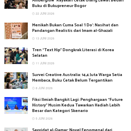
Amberglow” Rayakan Cetak Ulang Lewat Bedah
Buku di Bukupreneur Bogor
22 JUNI 2026
Menikah Bukan Cuma Soal ‘I Do’: Nasihat dan
Pandangan Realistis dari Imam al-Ghazali
13 JUNI 2026
Tren “Text Hip” Dongkrak Literasi di Korea
Selatan
11 JUNI 2026
Survei Creative Australia: 14,4 Juta Warga Setia
Membaca, Buku Cetak Belum Tergantikan
8 JUNI 2026
Fiksi Ilmiah Bangkit Lagi: Penghargaan “Future
History” Musim Kedua Tawarkan Hadiah Lebih
Besar dan Kategori Skenario
5 JUNI 2026
Sayyidat al-Qamar: Novel Fenomenal dari