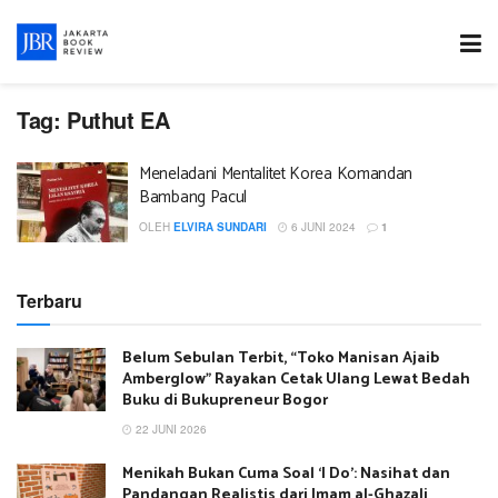
Tag:
Puthut EA
Meneladani Mentalitet Korea Komandan
Bambang Pacul
OLEH
ELVIRA SUNDARI
6 JUNI 2024
1
Terbaru
Belum Sebulan Terbit, “Toko Manisan Ajaib
Amberglow” Rayakan Cetak Ulang Lewat Bedah
Buku di Bukupreneur Bogor
22 JUNI 2026
Menikah Bukan Cuma Soal ‘I Do’: Nasihat dan
Pandangan Realistis dari Imam al-Ghazali