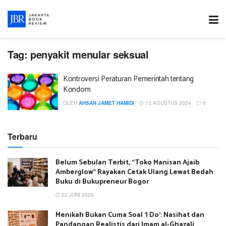
Tag:
penyakit menular seksual
Kontroversi Peraturan Pemerintah tentang
Kondom
OLEH
AHSAN JAMET HAMIDI
13 AGUSTUS 2024
1
Terbaru
Belum Sebulan Terbit, “Toko Manisan Ajaib
Amberglow” Rayakan Cetak Ulang Lewat Bedah
Buku di Bukupreneur Bogor
22 JUNI 2026
Menikah Bukan Cuma Soal ‘I Do’: Nasihat dan
Pandangan Realistis dari Imam al-Ghazali