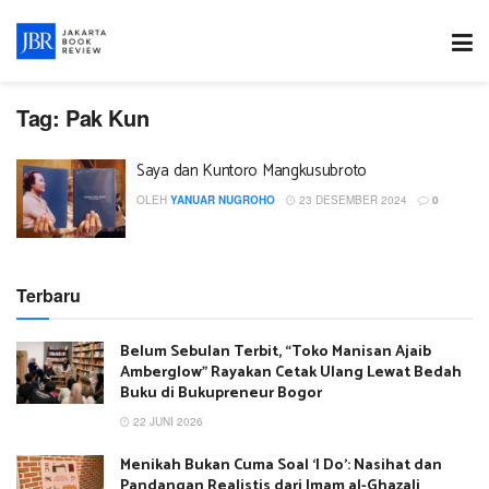
Tag:
Pak Kun
Saya dan Kuntoro Mangkusubroto
OLEH
YANUAR NUGROHO
23 DESEMBER 2024
0
Terbaru
Belum Sebulan Terbit, “Toko Manisan Ajaib
Amberglow” Rayakan Cetak Ulang Lewat Bedah
Buku di Bukupreneur Bogor
22 JUNI 2026
Menikah Bukan Cuma Soal ‘I Do’: Nasihat dan
Pandangan Realistis dari Imam al-Ghazali